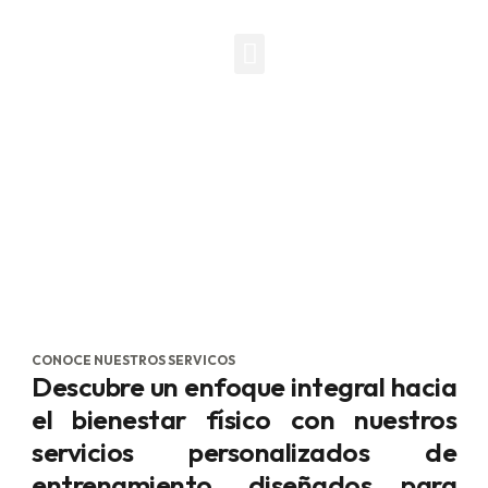
QUIENES SOMOS
EQUIPO HUMANO
CONTACTO
Entrenamiento en parejas
15.005 Centro para la actividad física orientada a
la salud
CONOCE NUESTROS SERVICOS
Descubre un enfoque integral hacia
el bienestar físico con nuestros
servicios personalizados de
entrenamiento, diseñados para