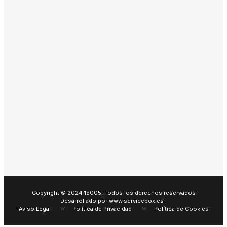
Copyright © 2024 15005, Todos los derechos reservados
Desarrollado por www.servicebox.es |
Aviso Legal
Política de Privacidad
Política de Cookies