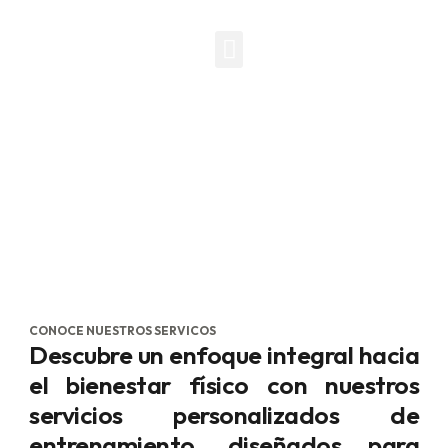
QUIENES SOMOS
EQUIPO HUMANO
CONTACTO
Servicios
15.005 Centro para la actividad física orientada a
la salud
CONOCE NUESTROS SERVICOS
Descubre un enfoque integral hacia
el bienestar físico con nuestros
servicios personalizados de
entrenamiento, diseñados para