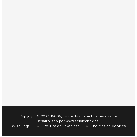
Copyright © 2024 15005, Todos los derechos reservados
Desarrollado por www.servicebox.es |
Aviso Legal
Política de Privacidad
Política de Cookies